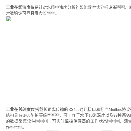
工业在线浊度仪
是针对水质中浊度分析的智能数字式分析设备，其
常数稳定可靠且寿命长。
工业在线浊度仪
搭载长距离传输的RS485通讯接口和标准Modbu
结构具有IP68防护等级 ，可工作于水下10米深度以及各种
的数据采集软件，可实时监控传感器的工作状态、测
作。