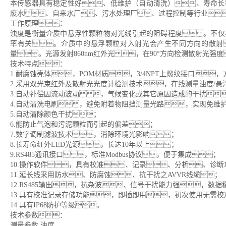
本传感器具有稳定性好、低维护（自动清洗）、寿命长
废水 、自来水厂、污水处理厂、过程控制等行业
工作原理：
浊度是衡量介质中悬浮性颗粒物对光线引起的阻碍程度 。不仅
率有关。介质中的悬浮颗粒对入射光会产生不同方向的散射
量。光源发射860nm红外光 ，在90°方向检测散射光
技术特点：
1.耐腐蚀壳体，POM材质，3/4NPT上螺纹接口
2.采用双光束红外及散射光光度计检测技术，在线测量浊度/悬
3.自动补偿因流动波动 ，气候变化或其它原因造成的干扰
4.自动清洗电刷 ，避免附着物阻挡测量光路，实现免维
5.自动清除颜色干扰；
6.能防止气泡和污泥颗粒而引起的偏差；
7.数字调制滤波技术，消除环境光影响；
8.长寿命红外LED光源，长达10年以上；
9.RS485通讯接口 ，标准Modbus协议，便于集成；
10.操作软件，具有校准 、记录、分析、诊断
11.延长线采用防水、防腐蚀 、抗干扰之AVVR线缆；
12.RS485输出，抗杂波、信号干扰能力强，数
13.具有校准记录存储功能，即插即用，初次使用无需校
14.具有IP68防护等级。
技术参数：
测量参数 浊度